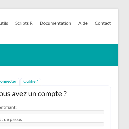
tils
Scripts R
Documentation
Aide
Contact
connecter
Oublié ?
ous avez un compte ?
entifiant:
t de passe: